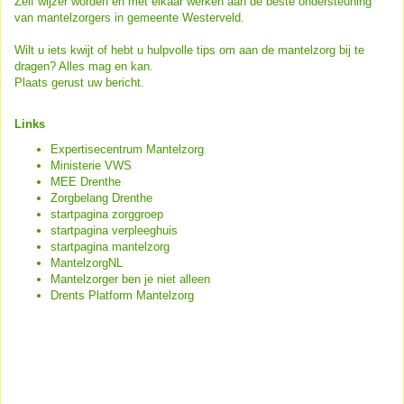
Zelf wijzer worden en mét elkaar werken aan de beste ondersteuning
van mantelzorgers in gemeente Westerveld.
Wilt u iets kwijt of hebt u hulpvolle tips om aan de mantelzorg bij te
dragen? Alles mag en kan.
Plaats gerust uw bericht.
Links
Expertisecentrum Mantelzorg
Ministerie VWS
MEE Drenthe
Zorgbelang Drenthe
startpagina zorggroep
startpagina verpleeghuis
startpagina mantelzorg
MantelzorgNL
Mantelzorger ben je niet alleen
Drents Platform Mantelzorg